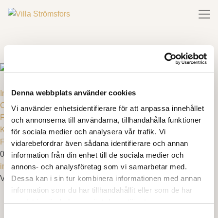
Denna webbplats använder cookies
Integritetspolicy
Cookies
Vi använder enhetsidentifierare för att anpassa innehållet
Företagsinformation
och annonserna till användarna, tillhandahålla funktioner
Köpvillkor & avbokningsregler
för sociala medier och analysera vår trafik. Vi
FAQ
vidarebefordrar även sådana identifierare och annan
010 - 161 89 89
information från din enhet till de sociala medier och
info@villastromsfors.se
annons- och analysföretag som vi samarbetar med.
Dessa kan i sin tur kombinera informationen med annan
Villa Strömsfors 1, 512 92 Svenljunga
information som du har tillhandahållit eller som de har
samlat in när du har använt deras tjänster.
Samtyckesval