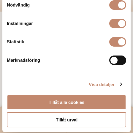
Köpvillkor & avbokningsregler
FAQ
Nödvändig
Inställningar
010 - 161 89 89
info@villastromsfors.se
Villa Strömsfors 1, 512 92 Svenljunga
Statistik
Marknadsföring
Visa detaljer
Tillåt alla cookies
VILL DU HA VÅRT NYHETSBREV?
Tillåt urval
E-post*