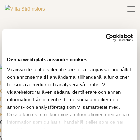
Denna webbplats använder cookies
Vi använder enhetsidentifierare för att anpassa innehållet
och annonserna till användarna, tillhandahålla funktioner
Integritetspolicy
för sociala medier och analysera vår trafik. Vi
Cookies
vidarebefordrar även sådana identifierare och annan
Företagsinformation
information från din enhet till de sociala medier och
Köpvillkor & avbokningsregler
annons- och analysföretag som vi samarbetar med.
Dessa kan i sin tur kombinera informationen med annan
FAQ
information som du har tillhandahållit eller som de har
010 - 161 89 89
samlat in när du har använt deras tjänster.
info@villastromsfors.se
Villa Strömsfors 1, 512 92 Svenljunga
Samtyckesval