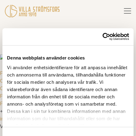
Denna webbplats använder cookies
Vi använder enhetsidentifierare för att anpassa innehållet
Privacy policy
och annonserna till användarna, tillhandahålla funktioner
Cookies
för sociala medier och analysera vår trafik. Vi
Company information
vidarebefordrar även sådana identifierare och annan
Purchase terms & cancellation rules
information från din enhet till de sociala medier och
FAQ
annons- och analysföretag som vi samarbetar med.
Dessa kan i sin tur kombinera informationen med annan
+46 10 - 161 89 89
information som du har tillhandahållit eller som de har
info@villastromsfors.se
samlat in när du har använt deras tjänster.
Villa Strömsfors 1, 512 92 Svenljunga
Samtyckesval